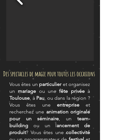
Des spectacles de magie pour toutes les occasions
Vous êtes un
particulier
et organisez
un
mariage
ou une
fête privée
à
Toulouse
, à
Pau
, ou dans la région
?
Vous êtes une
entreprise
et
recherchez une
animation originale
pour un séminaire
, un
team-
building
ou un l
ancement de
produit
? Vous êtes une
collectivité
ou un programmateur de
festival
et