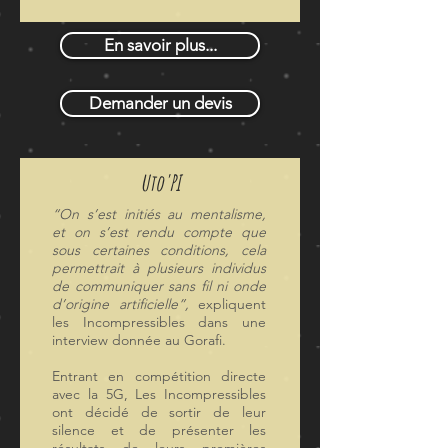
En savoir plus...
Demander un devis
Uto'PI
“On s’est initiés au mentalisme,
et on s’est rendu compte que
sous certaines conditions, cela
permettrait à plusieurs individus
de communiquer sans fil ni onde
d’origine artificielle”,
expliquent
les Incompressibles dans une
interview donnée au Gorafi.
Entrant en compétition directe
avec la 5G, Les Incompressibles
ont décidé de sortir de leur
silence et de présenter les