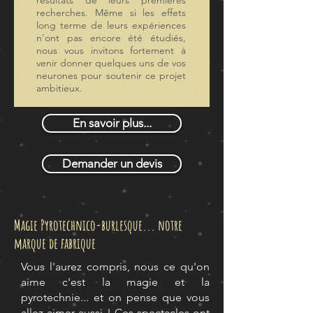
résultats de leurs premières
recherches. Même si les effets
long terme de leurs expériences
n’ont pas encore été étudiés,
nous vous invitons fortement à
venir donner quelques uns de vos
neurones pour soutenir ce projet
ambitieux.
En savoir plus...
Demander un devis
Magie Pyrotechnico-burlesque... notre
marque de fabrique
Vous l'aurez compris, nous ce qu'on
aime c'est la magie et la
pyrotechnie... et on pense que vous
allez aimer aussi ! Ces spectacles ont